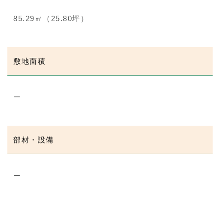
85.29㎡（25.80坪）
敷地面積
ー
部材・設備
ー